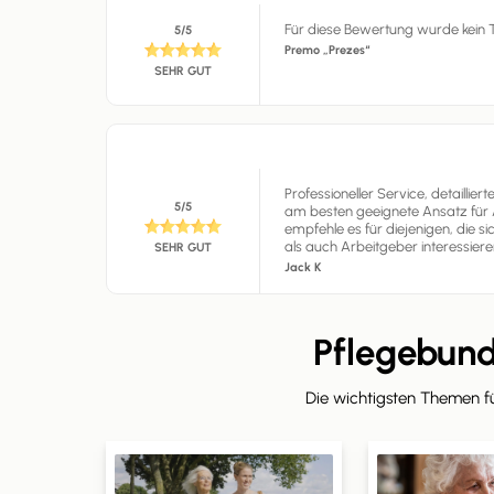
Für diese Bewertung wurde kein T
5/5
Premo „Prezes“
SEHR GUT
Professioneller Service, detaillie
5/5
am besten geeignete Ansatz für 
empfehle es für diejenigen, die s
als auch Arbeitgeber interessiere
SEHR GUT
Jack K
Pflegebun
Die wichtigsten Themen 