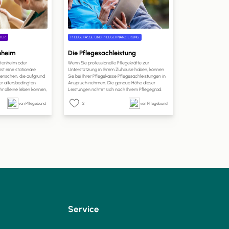
TER
PFLEGEKASSE UND PFLEGEFINANZIERUNG
enheim
Die Pflegesachleistung
Altenheim oder
Wenn Sie professionelle Pflegekräfte zur
st eine stationäre
Unterstützung in Ihrem Zuhause haben, können
 Menschen, die aufgrund
Sie bei Ihrer Pflegekasse Pflegesachleistungen in
er altersbedingten
Anspruch nehmen. Die genaue Höhe dieser
r alleine leben können,
Leistungen richtet sich nach Ihrem Pflegegrad.
inem häuslichen Umfeld
Auf pflege.de erfahren Sie, welche Leistungen Sie
spezialisierte
mit Pflegesachleistungen finanzieren können, wie
von Pflegebund
2
von Pflegebund
 die Uhr professionelle
hoch Ihr Anspruch ist und wie Sie die
ieten.
Pflegesachleistungen beantragen können.
Service