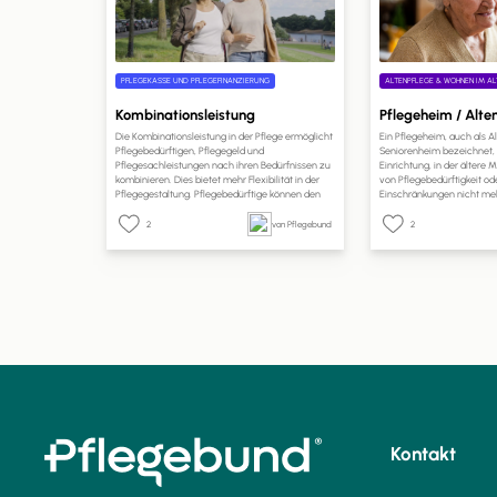
PFLEGEKASSE UND PFLEGEFINANZIERUNG
ALTENPFLEGE & WOHNEN IM AL
Kombinationsleistung
Pflegeheim / Alt
Die Kombinationsleistung in der Pflege ermöglicht
Ein Pflegeheim, auch als 
Pflegebedürftigen, Pflegegeld und
Seniorenheim bezeichnet, i
Pflegesachleistungen nach ihren Bedürfnissen zu
Einrichtung, in der ältere
kombinieren. Dies bietet mehr Flexibilität in der
von Pflegebedürftigkeit od
Pflegegestaltung. Pflegebedürftige können den
Einschränkungen nicht meh
Anteil des Pflegegeldes selbst wählen. Ein Antrag
Betreuung und Pflege in e
bei der Pflegekasse ist erforderlich, und die
erhalten. Pflegeheime sind 
2
von Pflegebund
2
Kostenabrechnung erfolgt direkt mit den
Einrichtungen, die rund um
Pflegeleistungserbringern. Dies ermöglicht eine
Pflege und Unterstützung b
bessere Anpassung der Pflege an individuelle
Bedürfnisse und Lebenssituationen.
Kontakt