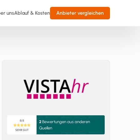
er uns
Ablauf & Kosten
Anbieter vergleichen
5/5
2
Bewertungen aus anderen
Quellen
SEHR GUT