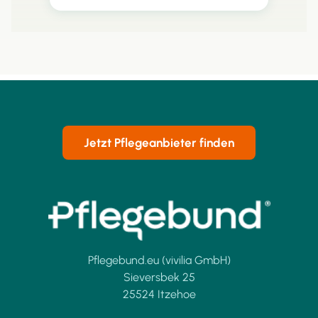
Flexibilität in der Pflegegestaltung.
Pflegebedürftige können den Anteil
des Pflegegeldes selbst wählen. Ein
Antrag bei der Pflegekasse ist
erforderlich, und die
Kostenabrechnung erfolgt direkt mit
den Pflegeleistungserbringern. Dies
ermöglicht eine bessere Anpassung
Jetzt Pflegeanbieter finden
der Pflege an individuelle
Bedürfnisse und Lebenssituationen.
Pflegebund.eu (vivilia GmbH)
Sieversbek 25
25524 Itzehoe