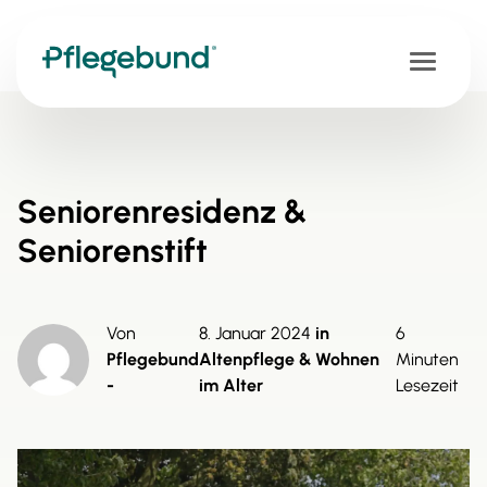
Ra
Seniorenresidenz &
Üb
Seniorenstift
Ab
Von
8. Januar 2024
in
6
Pflegebund
Altenpflege & Wohnen
Minuten
-
im Alter
Lesezeit