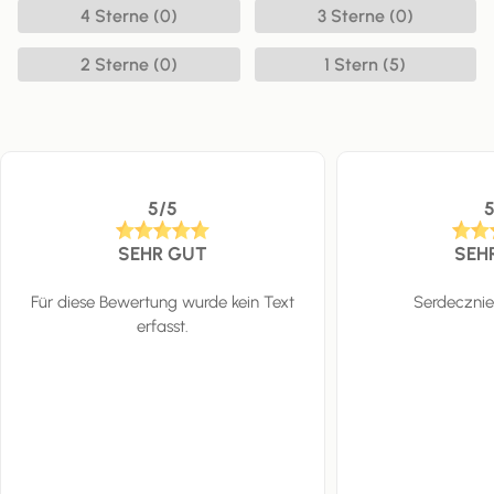
4 Sterne (0)
3 Sterne (0)
2 Sterne (0)
1 Stern (5)
5/5
SEHR GUT
SEH
Für diese Bewertung wurde kein Text
Serdecznie
erfasst.