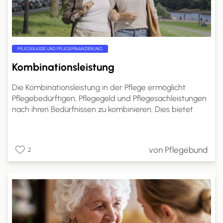
PFLEGEKASSE UND PFLEGEFINANZIERUNG
Kombinationsleistung
Die Kombinationsleistung in der Pflege ermöglicht
Pflegebedürftigen, Pflegegeld und Pflegesachleistungen
nach ihren Bedürfnissen zu kombinieren. Dies bietet
mehr Flexibilität in der Pflegegestaltung.
Pflegebedürftige können den Anteil des Pflegegeldes
selbst wählen. Ein Antrag bei der Pflegekasse ist
von Pflegebund
2
erforderlich, und die Kostenabrechnung erfolgt direkt
mit den Pflegeleistungserbringern. Dies ermöglicht eine
bessere Anpassung der Pflege an individuelle
Bedürfnisse und Lebenssituationen.