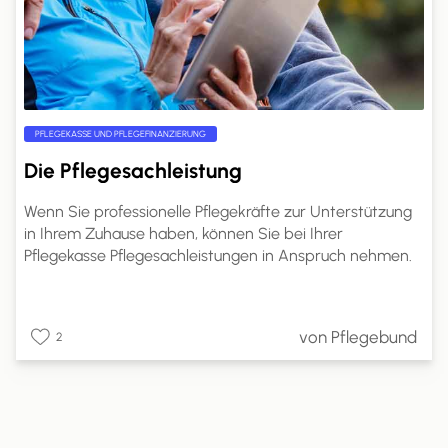
PFLEGEKASSE UND PFLEGEFINANZIERUNG
Die Pflegesachleistung
Wenn Sie professionelle Pflegekräfte zur Unterstützung
in Ihrem Zuhause haben, können Sie bei Ihrer
Pflegekasse Pflegesachleistungen in Anspruch nehmen.
Die genaue Höhe dieser Leistungen richtet sich nach
Ihrem Pflegegrad. Auf pflege.de erfahren Sie, welche
Leistungen Sie mit Pflegesachleistungen finanzieren
von Pflegebund
2
können, wie hoch Ihr Anspruch ist und wie Sie die
Pflegesachleistungen beantragen können.