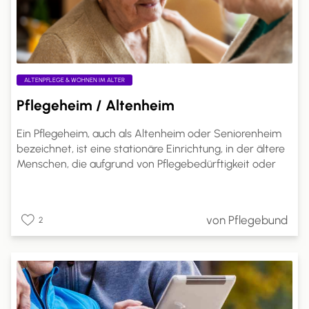
ALTENPFLEGE & WOHNEN IM ALTER
Pflegeheim / Altenheim
Ein Pflegeheim, auch als Altenheim oder Seniorenheim
bezeichnet, ist eine stationäre Einrichtung, in der ältere
Menschen, die aufgrund von Pflegebedürftigkeit oder
altersbedingten Einschränkungen nicht mehr alleine
leben können, Betreuung und Pflege in einem häuslichen
Umfeld erhalten. Pflegeheime sind spezialisierte
von Pflegebund
2
Einrichtungen, die rund um die Uhr professionelle Pflege
und Unterstützung bieten.