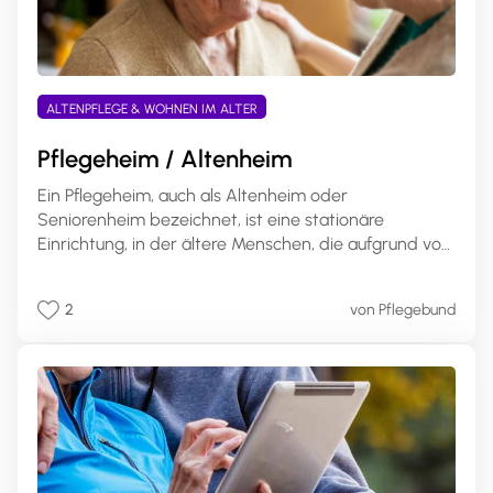
ALTENPFLEGE & WOHNEN IM ALTER
Pflegeheim / Altenheim
Ein Pflegeheim, auch als Altenheim oder
Seniorenheim bezeichnet, ist eine stationäre
Einrichtung, in der ältere Menschen, die aufgrund von
Pflegebedürftigkeit oder altersbedingten
Einschränkungen nicht mehr alleine leben können,
2
von Pflegebund
Betreuung und Pflege in einem häuslichen Umfeld
erhalten. Pflegeheime sind spezialisierte
Einrichtungen, die rund um die Uhr professionelle
Pflege und Unterstützung bieten.