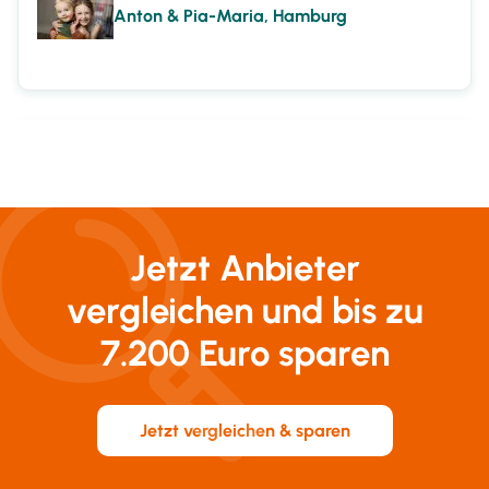
Anton & Pia-Maria, Hamburg
"Endlich haben wir als Familie kein schlechtes
Gewissen mehr. Nun ist Marta für unsere Mama
da."
Christian & Maria, Lüneburg
Jetzt Anbieter
vergleichen und bis zu
7.200 Euro sparen
Jetzt vergleichen & sparen