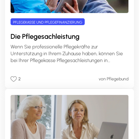
PFLEGEKASSE UND PFLEGEFINANZIERUNG
Die Pflegesachleistung
Wenn Sie professionelle Pflegekräfte zur
Unterstützung in Ihrem Zuhause haben, können Sie
bei Ihrer Pflegekasse Pflegesachleistungen in
Anspruch nehmen. Die genaue Höhe dieser
Leistungen richtet sich nach Ihrem Pflegegrad. Auf
2
von Pflegebund
pflege.de erfahren Sie, welche Leistungen Sie mit
Pflegesachleistungen finanzieren können, wie hoch Ihr
Anspruch ist und wie Sie die Pflegesachleistungen
beantragen können.