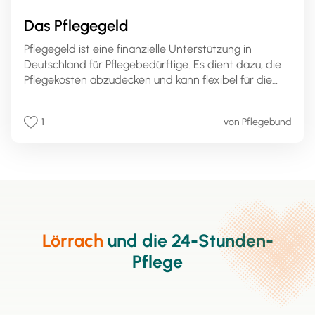
Das Pflegegeld
Pflegegeld ist eine finanzielle Unterstützung in
Deutschland für Pflegebedürftige. Es dient dazu, die
Pflegekosten abzudecken und kann flexibel für die
Organisation der Pflege verwendet werden. Die Höhe
des Pflegegelds hängt vom Pflegegrad ab, der die
1
von Pflegebund
Schwere der Pflegebedürftigkeit festlegt. Die
Beantragung erfolgt über die Pflegekasse nach einer
Begutachtung der Pflegebedürftigkeit durch den
Medizinischen Dienst (MDK). Pflegegeld kann zur
Entlastung der Pflegenden oder zur Finanzierung
professioneller Pflegekräfte genutzt werden. Es ist
eine wichtige Ressource, um die häusliche Pflege zu
ermöglichen und die Lebensqualität von
Lörrach
und die 24-Stunden-
Pflegebedürftigen zu verbessern.
Pflege