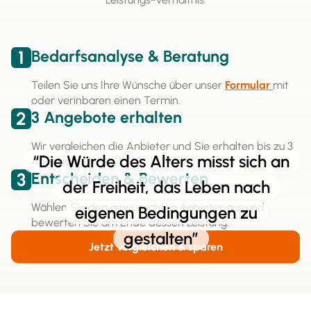
1
Bedarfsanalyse & Beratung
Teilen Sie uns Ihre Wünsche über unser
Formular
mit
oder verinbaren einen Termin.
2
3 Angebote erhalten
Wir vergleichen die Anbieter und Sie erhalten bis zu 3
“Die Würde des Alters misst sich an
Angebote.
3
Entscheiden & Bewerten
der Freiheit, das Leben nach
Wählen Sie den gewünschten Anbieter aus und
eigenen Bedingungen zu
bewerten Sie am Ende dessen Leistung.
gestalten”
Jetzt vergleichen & sparen