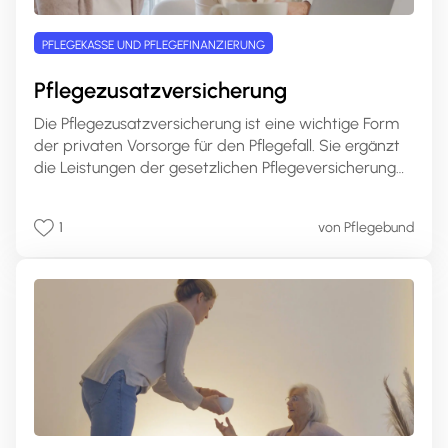
PFLEGEKASSE UND PFLEGEFINANZIERUNG
Pflegezusatzversicherung
Die Pflegezusatzversicherung ist eine wichtige Form
der privaten Vorsorge für den Pflegefall. Sie ergänzt
die Leistungen der gesetzlichen Pflegeversicherung
und bietet individuelle Absicherungsmöglichkeiten für
den Ernstfall. In diesem umfassenden Artikel erfahren
1
von Pflegebund
Sie alles Wichtige rund um die
Pflegezusatzversicherung, ihre Leistungen, Varianten
und wie Sie die passende Police für Ihre Bedürfnisse
finden.