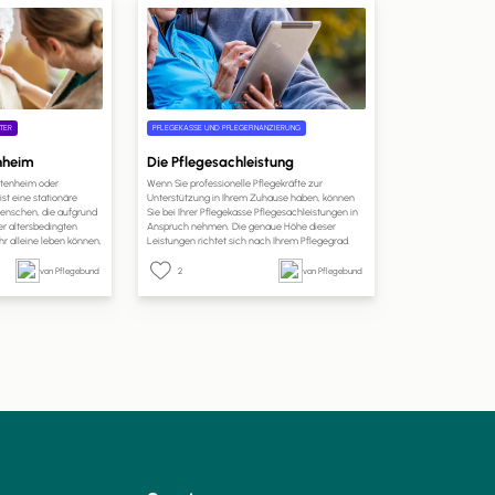
TER
PFLEGEKASSE UND PFLEGEFINANZIERUNG
enheim
Die Pflegesachleistung
Altenheim oder
Wenn Sie professionelle Pflegekräfte zur
st eine stationäre
Unterstützung in Ihrem Zuhause haben, können
 Menschen, die aufgrund
Sie bei Ihrer Pflegekasse Pflegesachleistungen in
er altersbedingten
Anspruch nehmen. Die genaue Höhe dieser
r alleine leben können,
Leistungen richtet sich nach Ihrem Pflegegrad.
inem häuslichen Umfeld
Auf pflege.de erfahren Sie, welche Leistungen Sie
spezialisierte
mit Pflegesachleistungen finanzieren können, wie
von Pflegebund
2
von Pflegebund
 die Uhr professionelle
hoch Ihr Anspruch ist und wie Sie die
ieten.
Pflegesachleistungen beantragen können.