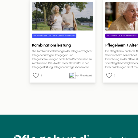
PFLEGEKASSE UND PFLEGEFINANZIERUNG
ALTENPFLEGE & WOHNEN IM AL
Kombinationsleistung
Pflegeheim / Alt
Die Kombinationsleistung in der Pflege ermöglicht
Ein Pflegeheim, auch als 
Pflegebedürftigen, Pflegegeld und
Seniorenheim bezeichnet, i
Pflegesachleistungen nach ihren Bedürfnissen zu
Einrichtung, in der ältere
kombinieren. Dies bietet mehr Flexibilität in der
von Pflegebedürftigkeit od
Pflegegestaltung. Pflegebedürftige können den
Einschränkungen nicht meh
Anteil des Pflegegeldes selbst wählen. Ein Antrag
Betreuung und Pflege in e
bei der Pflegekasse ist erforderlich, und die
erhalten. Pflegeheime sind 
2
von Pflegebund
2
Kostenabrechnung erfolgt direkt mit den
Einrichtungen, die rund um
Pflegeleistungserbringern. Dies ermöglicht eine
Pflege und Unterstützung b
bessere Anpassung der Pflege an individuelle
Bedürfnisse und Lebenssituationen.