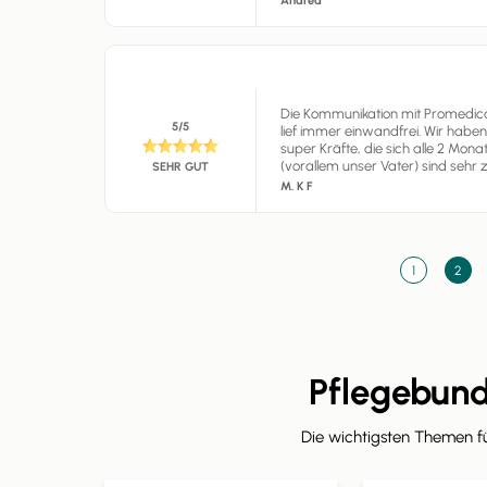
Andrea
Die Kommunikation mit Promedica 
5/5
lief immer einwandfrei. Wir haben
super Kräfte, die sich alle 2 Mo
(vorallem unser Vater) sind sehr z
SEHR GUT
M. K F
1
2
Pflegebun
Die wichtigsten Themen 