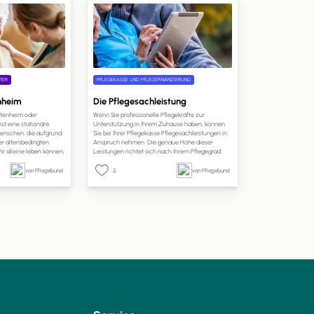
TER
PFLEGEKASSE UND PFLEGEFINANZIERUNG
enheim
Die Pflegesachleistung
Altenheim oder
Wenn Sie professionelle Pflegekräfte zur
st eine stationäre
Unterstützung in Ihrem Zuhause haben, können
 Menschen, die aufgrund
Sie bei Ihrer Pflegekasse Pflegesachleistungen in
er altersbedingten
Anspruch nehmen. Die genaue Höhe dieser
r alleine leben können,
Leistungen richtet sich nach Ihrem Pflegegrad.
inem häuslichen Umfeld
Auf pflege.de erfahren Sie, welche Leistungen Sie
spezialisierte
mit Pflegesachleistungen finanzieren können, wie
von Pflegebund
2
von Pflegebund
 die Uhr professionelle
hoch Ihr Anspruch ist und wie Sie die
ieten.
Pflegesachleistungen beantragen können.