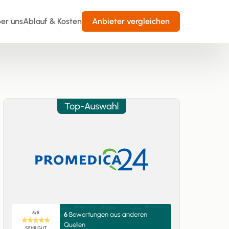
er uns
Ablauf & Kosten
Anbieter vergleichen
5/5
6
Bewertungen aus anderen
Quellen
SEHR GUT