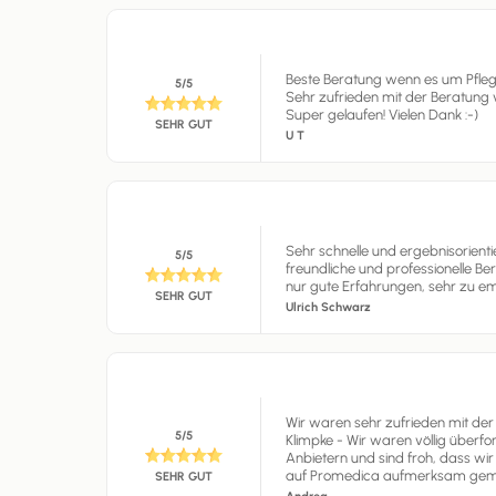
Beste Beratung wenn es um Pflege
5/5
Sehr zufrieden mit der Beratung v
Super gelaufen! Vielen Dank :-)
SEHR GUT
U T
Sehr schnelle und ergebnisorienti
5/5
freundliche und professionelle B
nur gute Erfahrungen, sehr zu em
SEHR GUT
Ulrich Schwarz
Wir waren sehr zufrieden mit de
5/5
Klimpke - Wir waren völlig überf
Anbietern und sind froh, dass wir
auf Promedica aufmerksam gem
SEHR GUT