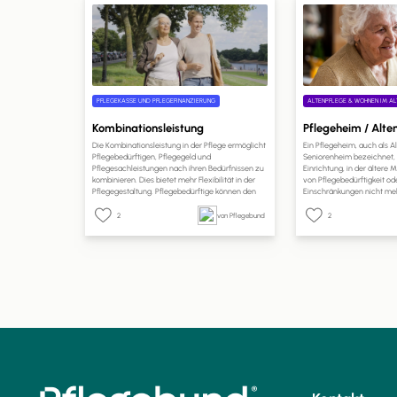
PFLEGEKASSE UND PFLEGEFINANZIERUNG
ALTENPFLEGE & WOHNEN IM AL
Kombinationsleistung
Pflegeheim / Alt
Die Kombinationsleistung in der Pflege ermöglicht
Ein Pflegeheim, auch als 
Pflegebedürftigen, Pflegegeld und
Seniorenheim bezeichnet, i
Pflegesachleistungen nach ihren Bedürfnissen zu
Einrichtung, in der ältere
kombinieren. Dies bietet mehr Flexibilität in der
von Pflegebedürftigkeit od
Pflegegestaltung. Pflegebedürftige können den
Einschränkungen nicht meh
Anteil des Pflegegeldes selbst wählen. Ein Antrag
Betreuung und Pflege in e
bei der Pflegekasse ist erforderlich, und die
erhalten. Pflegeheime sind 
2
von Pflegebund
2
Kostenabrechnung erfolgt direkt mit den
Einrichtungen, die rund um
Pflegeleistungserbringern. Dies ermöglicht eine
Pflege und Unterstützung b
bessere Anpassung der Pflege an individuelle
Bedürfnisse und Lebenssituationen.