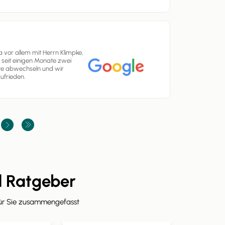
vor allem mit Herrn Klimpke,
 seit einigen Monate zwei
nate abwechseln und wir
ufrieden.
d Ratgeber
für Sie zusammengefasst