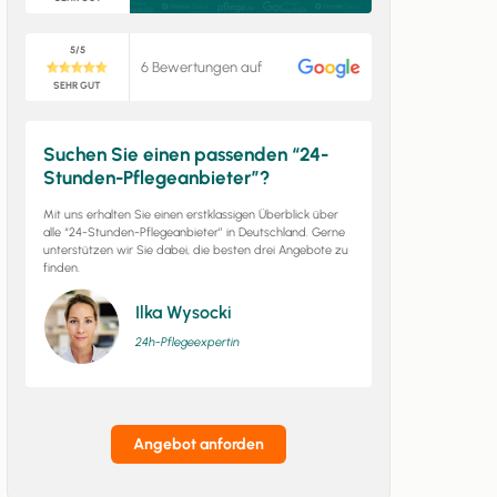
5/5
6 Bewertungen auf
SEHR GUT
Suchen Sie einen passenden “24-
Stunden-Pflegeanbieter”?
Mit uns erhalten Sie einen erstklassigen Überblick über
alle “24-Stunden-Pflegeanbieter” in Deutschland. Gerne
unterstützen wir Sie dabei, die besten drei Angebote zu
finden.
Ilka Wysocki
24h-Pflegeexpertin
Angebot anforden