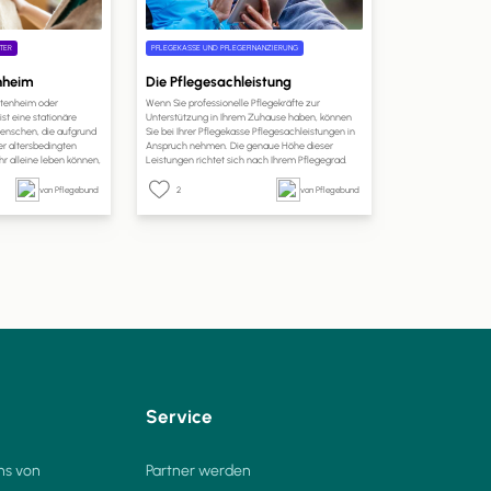
TER
PFLEGEKASSE UND PFLEGEFINANZIERUNG
enheim
Die Pflegesachleistung
Altenheim oder
Wenn Sie professionelle Pflegekräfte zur
st eine stationäre
Unterstützung in Ihrem Zuhause haben, können
 Menschen, die aufgrund
Sie bei Ihrer Pflegekasse Pflegesachleistungen in
er altersbedingten
Anspruch nehmen. Die genaue Höhe dieser
r alleine leben können,
Leistungen richtet sich nach Ihrem Pflegegrad.
inem häuslichen Umfeld
Auf pflege.de erfahren Sie, welche Leistungen Sie
spezialisierte
mit Pflegesachleistungen finanzieren können, wie
von Pflegebund
2
von Pflegebund
 die Uhr professionelle
hoch Ihr Anspruch ist und wie Sie die
ieten.
Pflegesachleistungen beantragen können.
Service
ns von
Partner werden