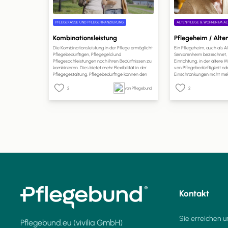
PFLEGEKASSE UND PFLEGEFINANZIERUNG
ALTENPFLEGE & WOHNEN IM AL
Kombinationsleistung
Pflegeheim / Alt
Die Kombinationsleistung in der Pflege ermöglicht
Ein Pflegeheim, auch als 
Pflegebedürftigen, Pflegegeld und
Seniorenheim bezeichnet, i
Pflegesachleistungen nach ihren Bedürfnissen zu
Einrichtung, in der ältere
kombinieren. Dies bietet mehr Flexibilität in der
von Pflegebedürftigkeit od
Pflegegestaltung. Pflegebedürftige können den
Einschränkungen nicht meh
Anteil des Pflegegeldes selbst wählen. Ein Antrag
Betreuung und Pflege in e
bei der Pflegekasse ist erforderlich, und die
erhalten. Pflegeheime sind 
2
von Pflegebund
2
Kostenabrechnung erfolgt direkt mit den
Einrichtungen, die rund um
Pflegeleistungserbringern. Dies ermöglicht eine
Pflege und Unterstützung b
bessere Anpassung der Pflege an individuelle
Bedürfnisse und Lebenssituationen.
Kontakt
Sie erreichen u
Pflegebund.eu (vivilia GmbH)