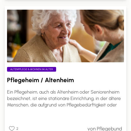
mit den Pflegeleistungserbringern. Dies ermöglicht eine
bessere Anpassung der Pflege an individuelle
Bedürfnisse und Lebenssituationen.
ALTENPFLEGE & WOHNEN IM ALTER
Pflegeheim / Altenheim
Ein Pflegeheim, auch als Altenheim oder Seniorenheim
bezeichnet, ist eine stationäre Einrichtung, in der ältere
Menschen, die aufgrund von Pflegebedürftigkeit oder
altersbedingten Einschränkungen nicht mehr alleine
leben können, Betreuung und Pflege in einem häuslichen
Umfeld erhalten. Pflegeheime sind spezialisierte
von Pflegebund
2
Einrichtungen, die rund um die Uhr professionelle Pflege