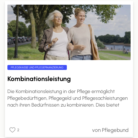
PFLEGEKASSE UND PFLEGEFINANZIERUNG
Kombinationsleistung
Die Kombinationsleistung in der Pflege ermöglicht
Pflegebedürftigen, Pflegegeld und Pflegesachleistungen
nach ihren Bedürfnissen zu kombinieren. Dies bietet
mehr Flexibilität in der Pflegegestaltung.
Pflegebedürftige können den Anteil des Pflegegeldes
selbst wählen. Ein Antrag bei der Pflegekasse ist
von Pflegebund
2
erforderlich, und die Kostenabrechnung erfolgt direkt