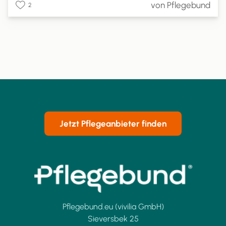
von Pflegebund
2
können, wie hoch Ihr Anspruch ist und wie Sie die
Pflegesachleistungen beantragen können.
Jetzt Pflegeanbieter finden
Pflegebund.eu (vivilia GmbH)
Sieversbek 25