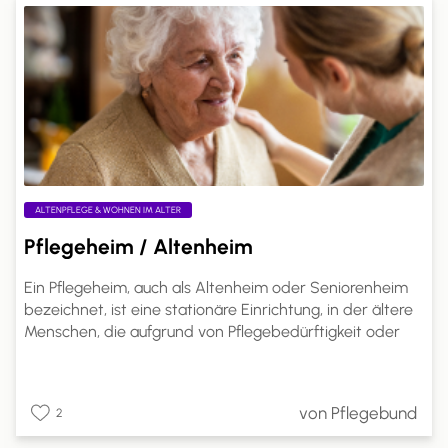
Bedürfnisse und Lebenssituationen.
ALTENPFLEGE & WOHNEN IM ALTER
Pflegeheim / Altenheim
Ein Pflegeheim, auch als Altenheim oder Seniorenheim
bezeichnet, ist eine stationäre Einrichtung, in der ältere
Menschen, die aufgrund von Pflegebedürftigkeit oder
altersbedingten Einschränkungen nicht mehr alleine
leben können, Betreuung und Pflege in einem häuslichen
Umfeld erhalten. Pflegeheime sind spezialisierte
von Pflegebund
2
Einrichtungen, die rund um die Uhr professionelle Pflege
und Unterstützung bieten.