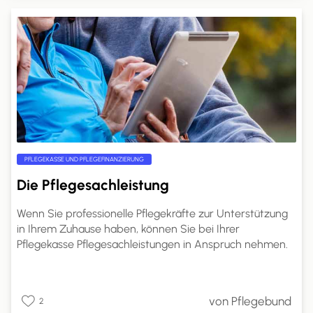
PFLEGEKASSE UND PFLEGEFINANZIERUNG
Die Pflegesachleistung
Wenn Sie professionelle Pflegekräfte zur Unterstützung
in Ihrem Zuhause haben, können Sie bei Ihrer
Pflegekasse Pflegesachleistungen in Anspruch nehmen.
Die genaue Höhe dieser Leistungen richtet sich nach
Ihrem Pflegegrad. Auf pflege.de erfahren Sie, welche
Leistungen Sie mit Pflegesachleistungen finanzieren
von Pflegebund
2
können, wie hoch Ihr Anspruch ist und wie Sie die