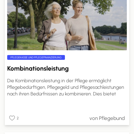
PFLEGEKASSE UND PFLEGEFINANZIERUNG
Kombinationsleistung
Die Kombinationsleistung in der Pflege ermöglicht
Pflegebedürftigen, Pflegegeld und Pflegesachleistungen
nach ihren Bedürfnissen zu kombinieren. Dies bietet
mehr Flexibilität in der Pflegegestaltung.
Pflegebedürftige können den Anteil des Pflegegeldes
selbst wählen. Ein Antrag bei der Pflegekasse ist
von Pflegebund
2
erforderlich, und die Kostenabrechnung erfolgt direkt
mit den Pflegeleistungserbringern. Dies ermöglicht eine
bessere Anpassung der Pflege an individuelle