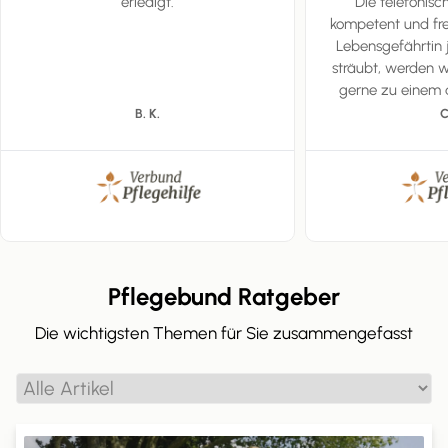
erledigt.
Die telefonis
kompetent und fre
Lebensgefährtin
sträubt, werden w
gerne zu einem 
wahr
B. K.
C
Pflegebund Ratgeber
Die wichtigsten Themen für Sie zusammengefasst