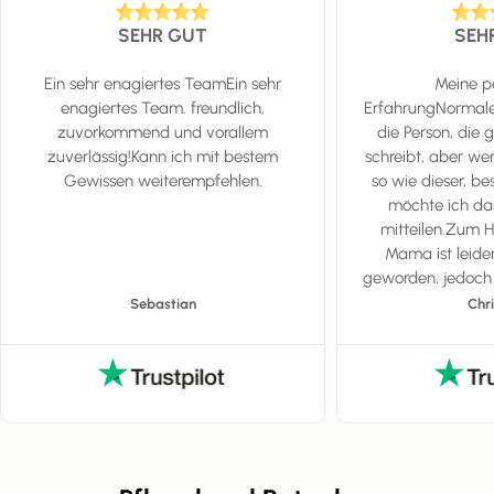
SEHR GUT
SEH
Ein sehr enagiertes TeamEin sehr
Meine p
enagiertes Team. freundlich,
ErfahrungNormaler
zuvorkommend und vorallem
die Person, die
zuverlässig!Kann ich mit bestem
schreibt, aber we
Gewissen weiterempfehlen.
so wie dieser, b
möchte ich da
mitteilen.Zum H
Mama ist leide
geworden, jedoch w
Heim schicken, da
Sebastian
Chr
wäre und ich 
besuchen hätte kö
ihrer gewohnten
und somit hab ic
Suche gemacht
Möglichkeiten gi
Pflegemanufak