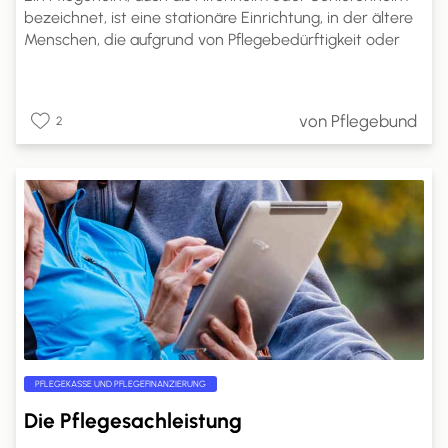
bezeichnet, ist eine stationäre Einrichtung, in der ältere
Menschen, die aufgrund von Pflegebedürftigkeit oder
altersbedingten Einschränkungen nicht mehr alleine
leben können, Betreuung und Pflege in einem häuslichen
Umfeld erhalten. Pflegeheime sind spezialisierte
von Pflegebund
2
Einrichtungen, die rund um die Uhr professionelle Pflege
und Unterstützung bieten.
PFLEGEKASSE UND PFLEGEFINANZIERUNG
Die Pflegesachleistung