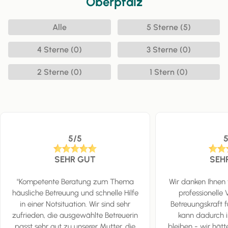
Oberpfalz
Alle
5 Sterne (5)
4 Sterne (0)
3 Sterne (0)
2 Sterne (0)
1 Stern (0)
5/5
SEHR GUT
SEH
"Kompetente Beratung zum Thema
Wir danken Ihnen 
häusliche Betreuung und schnelle Hilfe
professionelle 
in einer Notsituation. Wir sind sehr
Betreuungskraft 
zufrieden, die ausgewählte Betreuerin
kann dadurch 
passt sehr gut zu unserer Mutter, die
bleiben - wir hätt