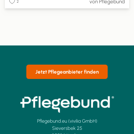
von Pflegebund
2
können, wie hoch Ihr Anspruch ist und wie Sie die
Pflegesachleistungen beantragen können.
Jetzt Pflegeanbieter finden
Pflegebund.eu (vivilia GmbH)
Sieversbek 25