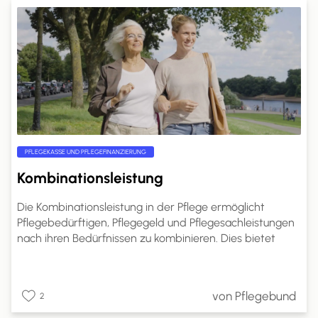
PFLEGEKASSE UND PFLEGEFINANZIERUNG
Kombinationsleistung
Die Kombinationsleistung in der Pflege ermöglicht
Pflegebedürftigen, Pflegegeld und Pflegesachleistungen
nach ihren Bedürfnissen zu kombinieren. Dies bietet
mehr Flexibilität in der Pflegegestaltung.
Pflegebedürftige können den Anteil des Pflegegeldes
selbst wählen. Ein Antrag bei der Pflegekasse ist
von Pflegebund
2
erforderlich, und die Kostenabrechnung erfolgt direkt
mit den Pflegeleistungserbringern. Dies ermöglicht eine