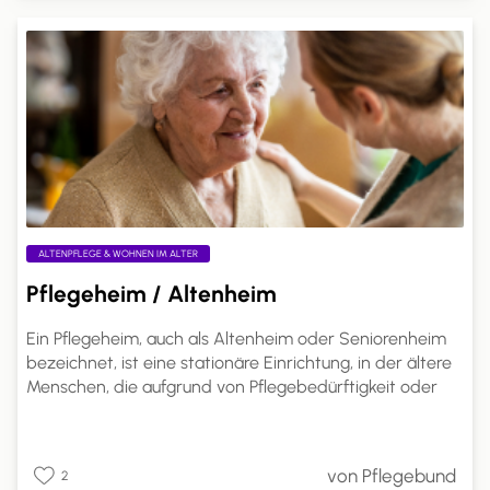
bessere Anpassung der Pflege an individuelle
Bedürfnisse und Lebenssituationen.
ALTENPFLEGE & WOHNEN IM ALTER
Pflegeheim / Altenheim
Ein Pflegeheim, auch als Altenheim oder Seniorenheim
bezeichnet, ist eine stationäre Einrichtung, in der ältere
Menschen, die aufgrund von Pflegebedürftigkeit oder
altersbedingten Einschränkungen nicht mehr alleine
leben können, Betreuung und Pflege in einem häuslichen
Umfeld erhalten. Pflegeheime sind spezialisierte
von Pflegebund
2
Einrichtungen, die rund um die Uhr professionelle Pflege