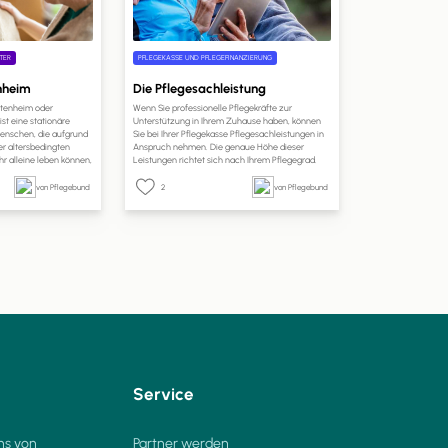
TER
PFLEGEKASSE UND PFLEGEFINANZIERUNG
enheim
Die Pflegesachleistung
Altenheim oder
Wenn Sie professionelle Pflegekräfte zur
st eine stationäre
Unterstützung in Ihrem Zuhause haben, können
 Menschen, die aufgrund
Sie bei Ihrer Pflegekasse Pflegesachleistungen in
er altersbedingten
Anspruch nehmen. Die genaue Höhe dieser
r alleine leben können,
Leistungen richtet sich nach Ihrem Pflegegrad.
inem häuslichen Umfeld
Auf pflege.de erfahren Sie, welche Leistungen Sie
spezialisierte
mit Pflegesachleistungen finanzieren können, wie
von Pflegebund
2
von Pflegebund
 die Uhr professionelle
hoch Ihr Anspruch ist und wie Sie die
ieten.
Pflegesachleistungen beantragen können.
Service
ns von
Partner werden