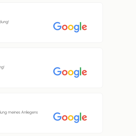
dung!
ng!
lung meines Anliegens