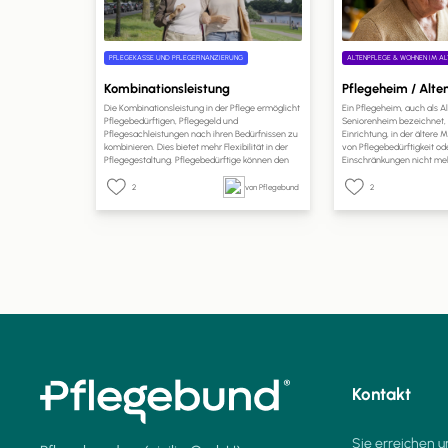
PFLEGEKASSE UND PFLEGEFINANZIERUNG
ALTENPFLEGE & WOHNEN IM AL
Kombinationsleistung
Pflegeheim / Alt
Die Kombinationsleistung in der Pflege ermöglicht
Ein Pflegeheim, auch als 
Pflegebedürftigen, Pflegegeld und
Seniorenheim bezeichnet, i
Pflegesachleistungen nach ihren Bedürfnissen zu
Einrichtung, in der ältere
kombinieren. Dies bietet mehr Flexibilität in der
von Pflegebedürftigkeit od
Pflegegestaltung. Pflegebedürftige können den
Einschränkungen nicht meh
Anteil des Pflegegeldes selbst wählen. Ein Antrag
Betreuung und Pflege in e
bei der Pflegekasse ist erforderlich, und die
erhalten. Pflegeheime sind 
2
von Pflegebund
2
Kostenabrechnung erfolgt direkt mit den
Einrichtungen, die rund um
Pflegeleistungserbringern. Dies ermöglicht eine
Pflege und Unterstützung b
bessere Anpassung der Pflege an individuelle
Bedürfnisse und Lebenssituationen.
Kontakt
Sie erreichen u