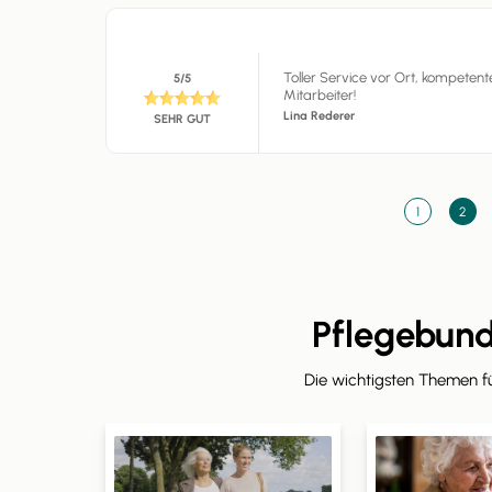
Toller Service vor Ort, kompeten
5/5
Mitarbeiter!
Lina Rederer
SEHR GUT
1
2
Pflegebun
Die wichtigsten Themen 