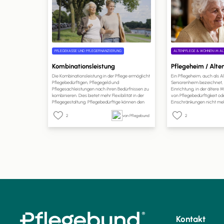
PFLEGEKASSE UND PFLEGEFINANZIERUNG
ALTENPFLEGE & WOHNEN IM AL
Kombinationsleistung
Pflegeheim / Alt
Die Kombinationsleistung in der Pflege ermöglicht
Ein Pflegeheim, auch als 
Pflegebedürftigen, Pflegegeld und
Seniorenheim bezeichnet, i
Pflegesachleistungen nach ihren Bedürfnissen zu
Einrichtung, in der ältere
kombinieren. Dies bietet mehr Flexibilität in der
von Pflegebedürftigkeit od
Pflegegestaltung. Pflegebedürftige können den
Einschränkungen nicht meh
Anteil des Pflegegeldes selbst wählen. Ein Antrag
Betreuung und Pflege in e
bei der Pflegekasse ist erforderlich, und die
erhalten. Pflegeheime sind 
2
von Pflegebund
2
Kostenabrechnung erfolgt direkt mit den
Einrichtungen, die rund um
Pflegeleistungserbringern. Dies ermöglicht eine
Pflege und Unterstützung b
bessere Anpassung der Pflege an individuelle
Bedürfnisse und Lebenssituationen.
Kontakt