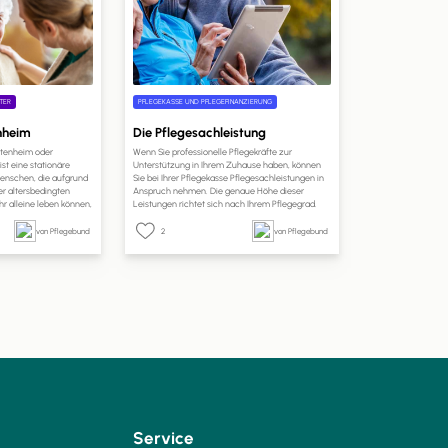
TER
PFLEGEKASSE UND PFLEGEFINANZIERUNG
enheim
Die Pflegesachleistung
Altenheim oder
Wenn Sie professionelle Pflegekräfte zur
st eine stationäre
Unterstützung in Ihrem Zuhause haben, können
 Menschen, die aufgrund
Sie bei Ihrer Pflegekasse Pflegesachleistungen in
er altersbedingten
Anspruch nehmen. Die genaue Höhe dieser
r alleine leben können,
Leistungen richtet sich nach Ihrem Pflegegrad.
inem häuslichen Umfeld
Auf pflege.de erfahren Sie, welche Leistungen Sie
spezialisierte
mit Pflegesachleistungen finanzieren können, wie
von Pflegebund
2
von Pflegebund
 die Uhr professionelle
hoch Ihr Anspruch ist und wie Sie die
ieten.
Pflegesachleistungen beantragen können.
Service