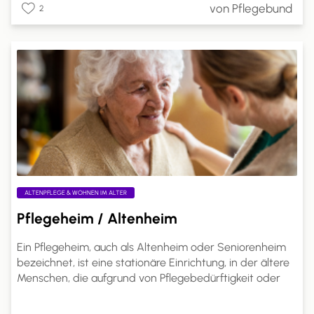
von Pflegebund
2
erforderlich, und die Kostenabrechnung erfolgt direkt
mit den Pflegeleistungserbringern. Dies ermöglicht eine
bessere Anpassung der Pflege an individuelle
Bedürfnisse und Lebenssituationen.
ALTENPFLEGE & WOHNEN IM ALTER
Pflegeheim / Altenheim
Ein Pflegeheim, auch als Altenheim oder Seniorenheim
bezeichnet, ist eine stationäre Einrichtung, in der ältere
Menschen, die aufgrund von Pflegebedürftigkeit oder
altersbedingten Einschränkungen nicht mehr alleine
leben können, Betreuung und Pflege in einem häuslichen