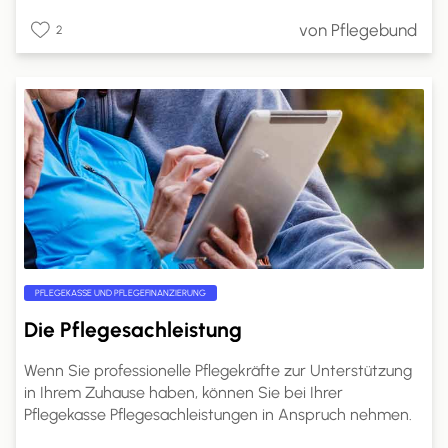
Umfeld erhalten. Pflegeheime sind spezialisierte
von Pflegebund
2
Einrichtungen, die rund um die Uhr professionelle Pflege
und Unterstützung bieten.
PFLEGEKASSE UND PFLEGEFINANZIERUNG
Die Pflegesachleistung
Wenn Sie professionelle Pflegekräfte zur Unterstützung
in Ihrem Zuhause haben, können Sie bei Ihrer
Pflegekasse Pflegesachleistungen in Anspruch nehmen.
Die genaue Höhe dieser Leistungen richtet sich nach