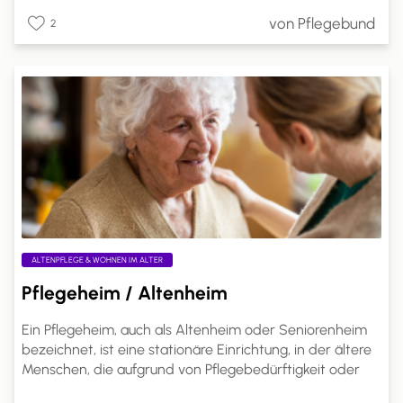
selbst wählen. Ein Antrag bei der Pflegekasse ist
von Pflegebund
2
erforderlich, und die Kostenabrechnung erfolgt direkt
mit den Pflegeleistungserbringern. Dies ermöglicht eine
bessere Anpassung der Pflege an individuelle
Bedürfnisse und Lebenssituationen.
ALTENPFLEGE & WOHNEN IM ALTER
Pflegeheim / Altenheim
Ein Pflegeheim, auch als Altenheim oder Seniorenheim
bezeichnet, ist eine stationäre Einrichtung, in der ältere
Menschen, die aufgrund von Pflegebedürftigkeit oder
altersbedingten Einschränkungen nicht mehr alleine