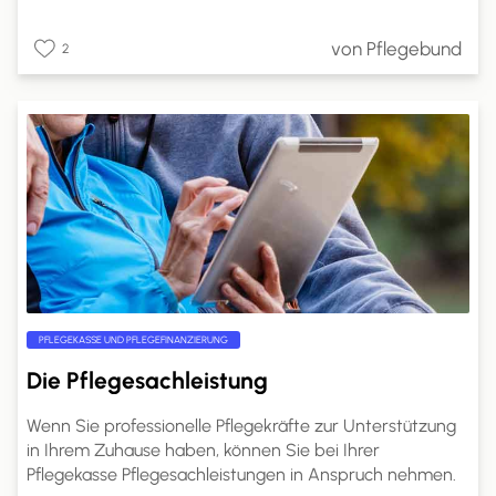
leben können, Betreuung und Pflege in einem häuslichen
Umfeld erhalten. Pflegeheime sind spezialisierte
von Pflegebund
2
Einrichtungen, die rund um die Uhr professionelle Pflege
und Unterstützung bieten.
PFLEGEKASSE UND PFLEGEFINANZIERUNG
Die Pflegesachleistung
Wenn Sie professionelle Pflegekräfte zur Unterstützung
in Ihrem Zuhause haben, können Sie bei Ihrer
Pflegekasse Pflegesachleistungen in Anspruch nehmen.