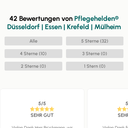
42 Bewertungen von
Pflegehelden®
Düsseldorf | Essen | Krefeld | Mülheim
Alle
5 Sterne (32)
4 Sterne (10)
3 Sterne (0)
2 Sterne (0)
1 Stern (0)
5/5
SEHR GUT
SEH
Vielen Dank Herr Brückmann, wir
Vielen Dank f