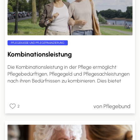
PFLEGEKASSE UND PFLEGEFINANZIERUNG
Kombinationsleistung
Die Kombinationsleistung in der Pflege ermöglicht
Pflegebedürftigen, Pflegegeld und Pflegesachleistungen
nach ihren Bedürfnissen zu kombinieren. Dies bietet
mehr Flexibilität in der Pflegegestaltung.
Pflegebedürftige können den Anteil des Pflegegeldes
selbst wählen. Ein Antrag bei der Pflegekasse ist
von Pflegebund
2
erforderlich, und die Kostenabrechnung erfolgt direkt
mit den Pflegeleistungserbringern. Dies ermöglicht eine
bessere Anpassung der Pflege an individuelle
Bedürfnisse und Lebenssituationen.