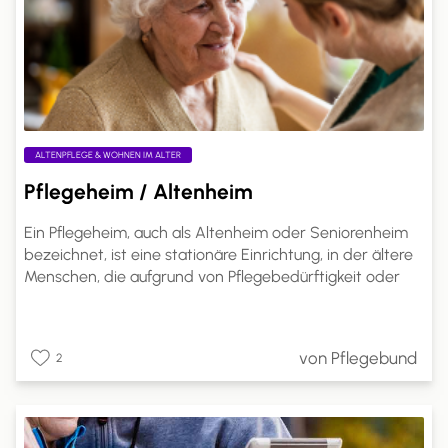
ALTENPFLEGE & WOHNEN IM ALTER
Pflegeheim / Altenheim
Ein Pflegeheim, auch als Altenheim oder Seniorenheim
bezeichnet, ist eine stationäre Einrichtung, in der ältere
Menschen, die aufgrund von Pflegebedürftigkeit oder
altersbedingten Einschränkungen nicht mehr alleine
leben können, Betreuung und Pflege in einem häuslichen
Umfeld erhalten. Pflegeheime sind spezialisierte
von Pflegebund
2
Einrichtungen, die rund um die Uhr professionelle Pflege
und Unterstützung bieten.