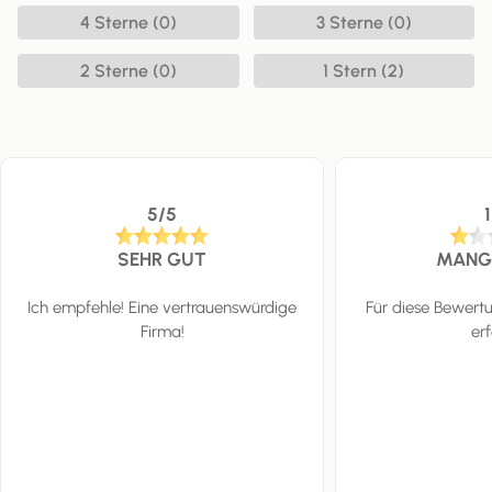
4 Sterne (0)
3 Sterne (0)
2 Sterne (0)
1 Stern (2)
5/5
SEHR GUT
MANG
Ich empfehle! Eine vertrauenswürdige
Für diese Bewert
Firma!
erf