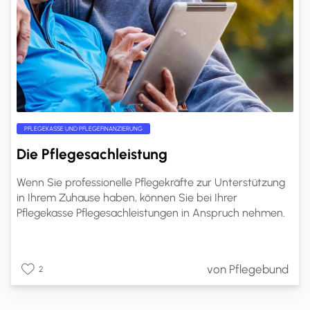
PFLEGEKASSE UND PFLEGEFINANZIERUNG
Die Pflegesachleistung
Wenn Sie professionelle Pflegekräfte zur Unterstützung
in Ihrem Zuhause haben, können Sie bei Ihrer
Pflegekasse Pflegesachleistungen in Anspruch nehmen.
Die genaue Höhe dieser Leistungen richtet sich nach
Ihrem Pflegegrad. Auf pflege.de erfahren Sie, welche
Leistungen Sie mit Pflegesachleistungen finanzieren
von Pflegebund
2
können, wie hoch Ihr Anspruch ist und wie Sie die
Pflegesachleistungen beantragen können.