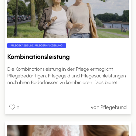
PFLEGEKASSE UND PFLEGEFINANZIERUNG
Kombinationsleistung
Die Kombinationsleistung in der Pflege ermöglicht
Pflegebedürftigen, Pflegegeld und Pflegesachleistungen
nach ihren Bedürfnissen zu kombinieren. Dies bietet
mehr Flexibilität in der Pflegegestaltung.
Pflegebedürftige können den Anteil des Pflegegeldes
selbst wählen. Ein Antrag bei der Pflegekasse ist
von Pflegebund
2
erforderlich, und die Kostenabrechnung erfolgt direkt
mit den Pflegeleistungserbringern. Dies ermöglicht eine
bessere Anpassung der Pflege an individuelle
Bedürfnisse und Lebenssituationen.