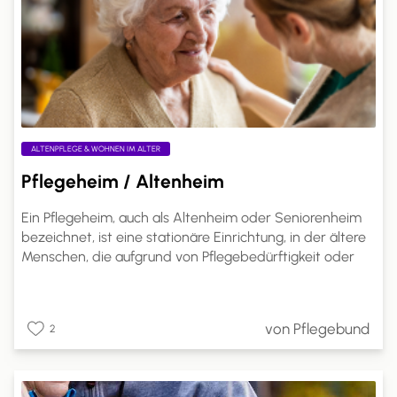
ALTENPFLEGE & WOHNEN IM ALTER
Pflegeheim / Altenheim
Ein Pflegeheim, auch als Altenheim oder Seniorenheim
bezeichnet, ist eine stationäre Einrichtung, in der ältere
Menschen, die aufgrund von Pflegebedürftigkeit oder
altersbedingten Einschränkungen nicht mehr alleine
leben können, Betreuung und Pflege in einem häuslichen
Umfeld erhalten. Pflegeheime sind spezialisierte
von Pflegebund
2
Einrichtungen, die rund um die Uhr professionelle Pflege
und Unterstützung bieten.