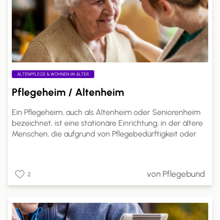
ALTENPFLEGE & WOHNEN IM ALTER
Pflegeheim / Altenheim
Ein Pflegeheim, auch als Altenheim oder Seniorenheim
bezeichnet, ist eine stationäre Einrichtung, in der ältere
Menschen, die aufgrund von Pflegebedürftigkeit oder
altersbedingten Einschränkungen nicht mehr alleine
leben können, Betreuung und Pflege in einem häuslichen
Umfeld erhalten. Pflegeheime sind spezialisierte
von Pflegebund
2
Einrichtungen, die rund um die Uhr professionelle Pflege
und Unterstützung bieten.