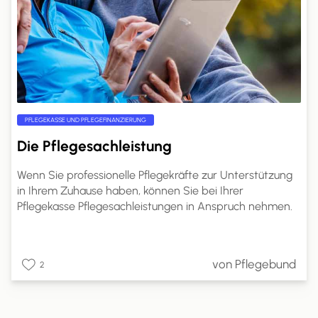
PFLEGEKASSE UND PFLEGEFINANZIERUNG
Die Pflegesachleistung
Wenn Sie professionelle Pflegekräfte zur Unterstützung
in Ihrem Zuhause haben, können Sie bei Ihrer
Pflegekasse Pflegesachleistungen in Anspruch nehmen.
Die genaue Höhe dieser Leistungen richtet sich nach
Ihrem Pflegegrad. Auf pflege.de erfahren Sie, welche
Leistungen Sie mit Pflegesachleistungen finanzieren
von Pflegebund
2
können, wie hoch Ihr Anspruch ist und wie Sie die
Pflegesachleistungen beantragen können.