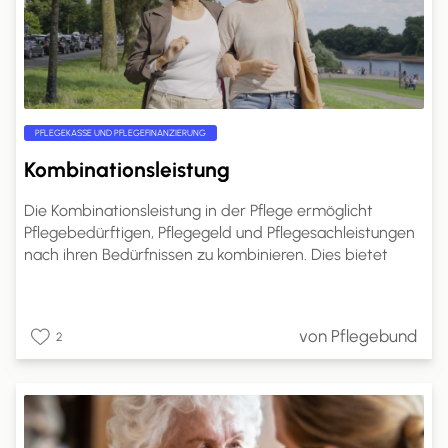
PFLEGEKASSE UND PFLEGEFINANZIERUNG
Kombinationsleistung
Die Kombinationsleistung in der Pflege ermöglicht
Pflegebedürftigen, Pflegegeld und Pflegesachleistungen
nach ihren Bedürfnissen zu kombinieren. Dies bietet
mehr Flexibilität in der Pflegegestaltung.
Pflegebedürftige können den Anteil des Pflegegeldes
selbst wählen. Ein Antrag bei der Pflegekasse ist
von Pflegebund
2
erforderlich, und die Kostenabrechnung erfolgt direkt
mit den Pflegeleistungserbringern. Dies ermöglicht eine
bessere Anpassung der Pflege an individuelle
Bedürfnisse und Lebenssituationen.