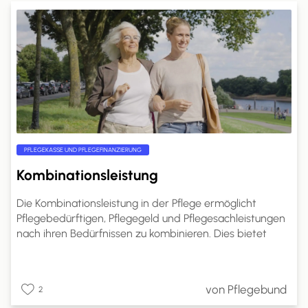
PFLEGEKASSE UND PFLEGEFINANZIERUNG
Kombinationsleistung
Die Kombinationsleistung in der Pflege ermöglicht
Pflegebedürftigen, Pflegegeld und Pflegesachleistungen
nach ihren Bedürfnissen zu kombinieren. Dies bietet
mehr Flexibilität in der Pflegegestaltung.
Pflegebedürftige können den Anteil des Pflegegeldes
selbst wählen. Ein Antrag bei der Pflegekasse ist
von Pflegebund
2
erforderlich, und die Kostenabrechnung erfolgt direkt