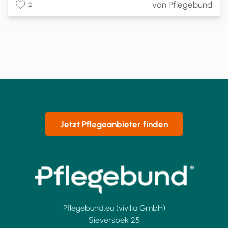
von Pflegebund
2
können, wie hoch Ihr Anspruch ist und wie Sie die
Pflegesachleistungen beantragen können.
Jetzt Pflegeanbieter finden
Pflegebund.eu (vivilia GmbH)
Sieversbek 25