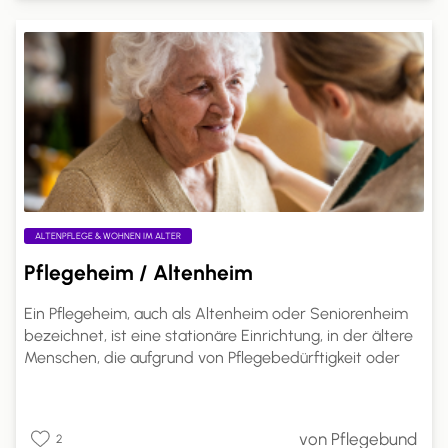
mit den Pflegeleistungserbringern. Dies ermöglicht eine
bessere Anpassung der Pflege an individuelle
Bedürfnisse und Lebenssituationen.
ALTENPFLEGE & WOHNEN IM ALTER
Pflegeheim / Altenheim
Ein Pflegeheim, auch als Altenheim oder Seniorenheim
bezeichnet, ist eine stationäre Einrichtung, in der ältere
Menschen, die aufgrund von Pflegebedürftigkeit oder
altersbedingten Einschränkungen nicht mehr alleine
leben können, Betreuung und Pflege in einem häuslichen
Umfeld erhalten. Pflegeheime sind spezialisierte
von Pflegebund
2
Einrichtungen, die rund um die Uhr professionelle Pflege