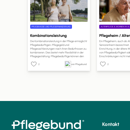
PFLEGEKASSE UND PFLEGEFINANZIERUNG
ALTENPFLEGE & WOHNEN IM AL
Kombinationsleistung
Pflegeheim / Alt
Die Kombinationsleistung in der Pflege ermöglicht
Ein Pflegeheim, auch als 
Pflegebedürftigen, Pflegegeld und
Seniorenheim bezeichnet, i
Pflegesachleistungen nach ihren Bedürfnissen zu
Einrichtung, in der ältere
kombinieren. Dies bietet mehr Flexibilität in der
von Pflegebedürftigkeit od
Pflegegestaltung. Pflegebedürftige können den
Einschränkungen nicht meh
Anteil des Pflegegeldes selbst wählen. Ein Antrag
Betreuung und Pflege in e
bei der Pflegekasse ist erforderlich, und die
erhalten. Pflegeheime sind 
2
von Pflegebund
2
Kostenabrechnung erfolgt direkt mit den
Einrichtungen, die rund um
Pflegeleistungserbringern. Dies ermöglicht eine
Pflege und Unterstützung b
bessere Anpassung der Pflege an individuelle
Bedürfnisse und Lebenssituationen.
Kontakt