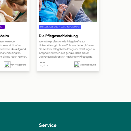
TER
PFLEGEKASSE UND PFLEGEFINANZIERUNG
enheim
Die Pflegesachleistung
Altenheim oder
Wenn Sie professionelle Pflegekräfte zur
st eine stationäre
Unterstützung in Ihrem Zuhause haben, können
 Menschen, die aufgrund
Sie bei Ihrer Pflegekasse Pflegesachleistungen in
er altersbedingten
Anspruch nehmen. Die genaue Höhe dieser
r alleine leben können,
Leistungen richtet sich nach Ihrem Pflegegrad.
inem häuslichen Umfeld
Auf pflege.de erfahren Sie, welche Leistungen Sie
spezialisierte
mit Pflegesachleistungen finanzieren können, wie
von Pflegebund
2
von Pflegebund
 die Uhr professionelle
hoch Ihr Anspruch ist und wie Sie die
ieten.
Pflegesachleistungen beantragen können.
Service