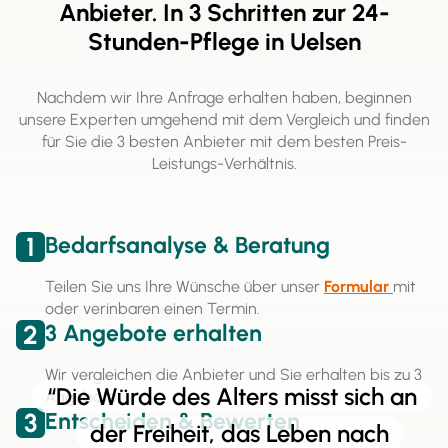
Anbieter. In 3 Schritten zur 24-
Stunden-Pflege in Uelsen
Nachdem wir Ihre Anfrage erhalten haben, beginnen
unsere Experten umgehend mit dem Vergleich und finden
für Sie die 3 besten Anbieter mit dem besten Preis-
Leistungs-Verhältnis.
1
Bedarfsanalyse & Beratung
Teilen Sie uns Ihre Wünsche über unser
Formular
mit
oder verinbaren einen Termin.
2
3 Angebote erhalten
Wir vergleichen die Anbieter und Sie erhalten bis zu 3
“Die Würde des Alters misst sich an
Angebote.
3
Entscheiden & Bewerten
der Freiheit, das Leben nach