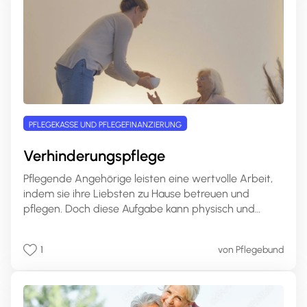
finden.
PFLEGEKASSE UND PFLEGEFINANZIERUNG
Verhinderungspflege
Pflegende Angehörige leisten eine wertvolle Arbeit,
indem sie ihre Liebsten zu Hause betreuen und
pflegen. Doch diese Aufgabe kann physisch und
emotional sehr anspruchsvoll sein und Pflegende
stoßen oft an ihre Belastungsgrenzen. Genau hier
1
von Pflegebund
kommt die Verhinderungspflege ins Spiel, um diesen
Menschen eine dringend benötigte Pause zu
verschaffen und die Kontinuität der Pflege
sicherzustellen. In diesem Artikel erklären wir, was