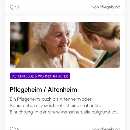
Pflegegestaltung. Pflegebedürftige können den Anteil
2
von Pflegebund
des Pflegegeldes selbst wählen. Ein Antrag bei der
Pflegekasse ist erforderlich, und die
Kostenabrechnung erfolgt direkt mit den
Pflegeleistungserbringern. Dies ermöglicht eine
bessere Anpassung der Pflege an individuelle
Bedürfnisse und Lebenssituationen.
ALTENPFLEGE & WOHNEN IM ALTER
Pflegeheim / Altenheim
Ein Pflegeheim, auch als Altenheim oder
Seniorenheim bezeichnet, ist eine stationäre
Einrichtung, in der ältere Menschen, die aufgrund von
Pflegebedürftigkeit oder altersbedingten
Einschränkungen nicht mehr alleine leben können,
2
von Pflegebund