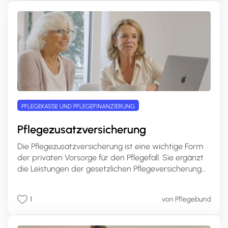
Anspruch ist und wie Sie die Pflegesachleistungen
beantragen können.
PFLEGEKASSE UND PFLEGEFINANZIERUNG
Pflegezusatzversicherung
Die Pflegezusatzversicherung ist eine wichtige Form
der privaten Vorsorge für den Pflegefall. Sie ergänzt
die Leistungen der gesetzlichen Pflegeversicherung
und bietet individuelle Absicherungsmöglichkeiten für
den Ernstfall. In diesem umfassenden Artikel erfahren
1
von Pflegebund
Sie alles Wichtige rund um die
Pflegezusatzversicherung, ihre Leistungen, Varianten
und wie Sie die passende Police für Ihre Bedürfnisse