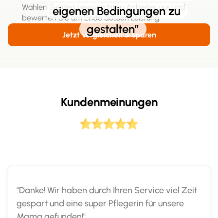
Wählen Sie den gewünschten Anbieter aus und
eigenen Bedingungen zu
bewerten Sie am Ende dessen Leistung.
gestalten”
Jetzt vergleichen & sparen
Kundenmeinungen
"Danke! Wir haben durch Ihren Service viel Zeit
gespart und eine super Pflegerin für unsere
Mama gefunden!"