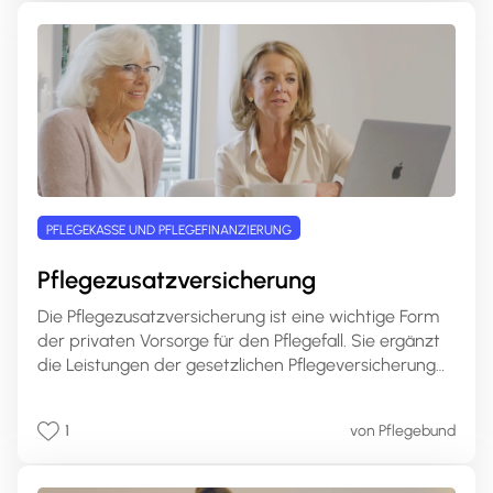
Anspruch ist und wie Sie die Pflegesachleistungen
beantragen können.
PFLEGEKASSE UND PFLEGEFINANZIERUNG
Pflegezusatzversicherung
Die Pflegezusatzversicherung ist eine wichtige Form
der privaten Vorsorge für den Pflegefall. Sie ergänzt
die Leistungen der gesetzlichen Pflegeversicherung
und bietet individuelle Absicherungsmöglichkeiten für
den Ernstfall. In diesem umfassenden Artikel erfahren
1
von Pflegebund
Sie alles Wichtige rund um die
Pflegezusatzversicherung, ihre Leistungen, Varianten
und wie Sie die passende Police für Ihre Bedürfnisse