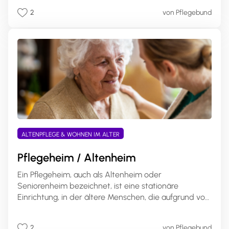
Pflegegestaltung. Pflegebedürftige können den Anteil
2
von Pflegebund
des Pflegegeldes selbst wählen. Ein Antrag bei der
Pflegekasse ist erforderlich, und die
Kostenabrechnung erfolgt direkt mit den
Pflegeleistungserbringern. Dies ermöglicht eine
bessere Anpassung der Pflege an individuelle
Bedürfnisse und Lebenssituationen.
ALTENPFLEGE & WOHNEN IM ALTER
Pflegeheim / Altenheim
Ein Pflegeheim, auch als Altenheim oder
Seniorenheim bezeichnet, ist eine stationäre
Einrichtung, in der ältere Menschen, die aufgrund von
Pflegebedürftigkeit oder altersbedingten
Einschränkungen nicht mehr alleine leben können,
2
von Pflegebund