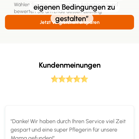
Wählen Sie den gewünschten Anbieter aus und
eigenen Bedingungen zu
bewerten Sie am Ende dessen Leistung.
gestalten”
Jetzt vergleichen & sparen
Kundenmeinungen
"Danke! Wir haben durch Ihren Service viel Zeit
gespart und eine super Pflegerin für unsere
Mama gefunden!"