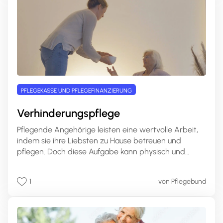
finden.
PFLEGEKASSE UND PFLEGEFINANZIERUNG
Verhinderungspflege
Pflegende Angehörige leisten eine wertvolle Arbeit,
indem sie ihre Liebsten zu Hause betreuen und
pflegen. Doch diese Aufgabe kann physisch und
emotional sehr anspruchsvoll sein und Pflegende
stoßen oft an ihre Belastungsgrenzen. Genau hier
1
von Pflegebund
kommt die Verhinderungspflege ins Spiel, um diesen
Menschen eine dringend benötigte Pause zu
verschaffen und die Kontinuität der Pflege
sicherzustellen. In diesem Artikel erklären wir, was