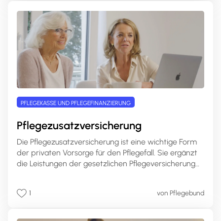
Anspruch ist und wie Sie die Pflegesachleistungen
beantragen können.
PFLEGEKASSE UND PFLEGEFINANZIERUNG
Pflegezusatzversicherung
Die Pflegezusatzversicherung ist eine wichtige Form
der privaten Vorsorge für den Pflegefall. Sie ergänzt
die Leistungen der gesetzlichen Pflegeversicherung
und bietet individuelle Absicherungsmöglichkeiten für
den Ernstfall. In diesem umfassenden Artikel erfahren
1
von Pflegebund
Sie alles Wichtige rund um die
Pflegezusatzversicherung, ihre Leistungen, Varianten
und wie Sie die passende Police für Ihre Bedürfnisse