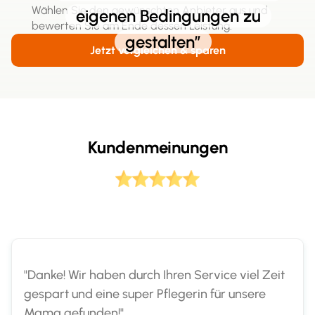
Wählen Sie den gewünschten Anbieter aus und
eigenen Bedingungen zu
bewerten Sie am Ende dessen Leistung.
gestalten”
Jetzt vergleichen & sparen
Kundenmeinungen
"Danke! Wir haben durch Ihren Service viel Zeit
gespart und eine super Pflegerin für unsere
Mama gefunden!"