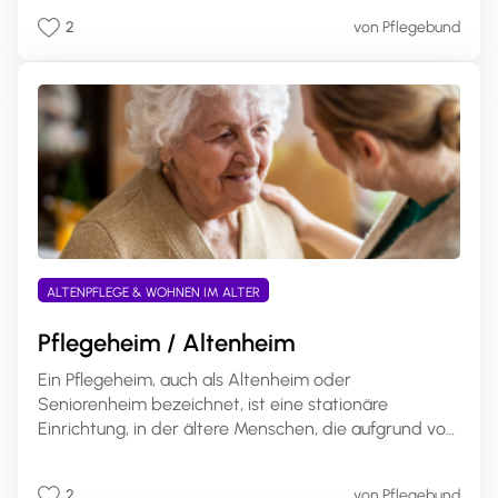
Pflegegestaltung. Pflegebedürftige können den Anteil
2
von Pflegebund
des Pflegegeldes selbst wählen. Ein Antrag bei der
Pflegekasse ist erforderlich, und die
Kostenabrechnung erfolgt direkt mit den
Pflegeleistungserbringern. Dies ermöglicht eine
bessere Anpassung der Pflege an individuelle
Bedürfnisse und Lebenssituationen.
ALTENPFLEGE & WOHNEN IM ALTER
Pflegeheim / Altenheim
Ein Pflegeheim, auch als Altenheim oder
Seniorenheim bezeichnet, ist eine stationäre
Einrichtung, in der ältere Menschen, die aufgrund von
Pflegebedürftigkeit oder altersbedingten
Einschränkungen nicht mehr alleine leben können,
2
von Pflegebund