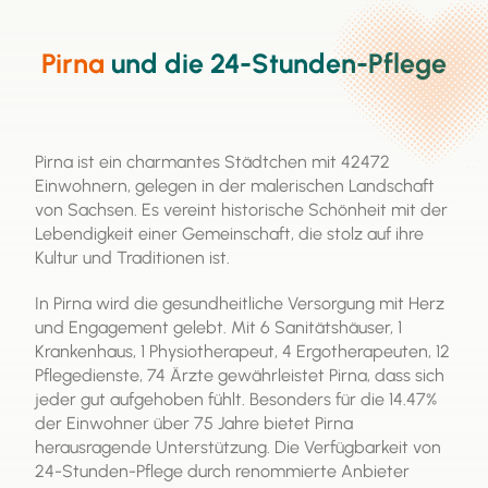
professioneller Pflegekräfte genutzt werden. Es ist
eine wichtige Ressource, um die häusliche Pflege zu
ermöglichen und die Lebensqualität von
Pirna
und die 24-Stunden-Pflege
Pflegebedürftigen zu verbessern.
Pirna ist ein charmantes Städtchen mit 42472
Einwohnern, gelegen in der malerischen Landschaft
von Sachsen. Es vereint historische Schönheit mit der
Lebendigkeit einer Gemeinschaft, die stolz auf ihre
Kultur und Traditionen ist.
In Pirna wird die gesundheitliche Versorgung mit Herz
und Engagement gelebt. Mit 6 Sanitätshäuser, 1
Krankenhaus, 1 Physiotherapeut, 4 Ergotherapeuten, 12
Pflegedienste, 74 Ärzte gewährleistet Pirna, dass sich
jeder gut aufgehoben fühlt. Besonders für die 14.47%
der Einwohner über 75 Jahre bietet Pirna
herausragende Unterstützung. Die Verfügbarkeit von
24-Stunden-Pflege durch renommierte Anbieter