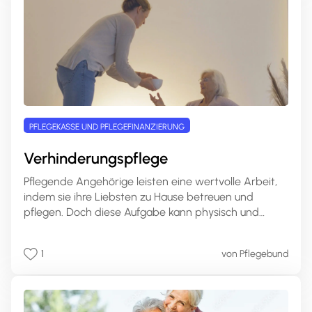
finden.
PFLEGEKASSE UND PFLEGEFINANZIERUNG
Verhinderungspflege
Pflegende Angehörige leisten eine wertvolle Arbeit,
indem sie ihre Liebsten zu Hause betreuen und
pflegen. Doch diese Aufgabe kann physisch und
emotional sehr anspruchsvoll sein und Pflegende
stoßen oft an ihre Belastungsgrenzen. Genau hier
1
von Pflegebund
kommt die Verhinderungspflege ins Spiel, um diesen
Menschen eine dringend benötigte Pause zu
verschaffen und die Kontinuität der Pflege
sicherzustellen. In diesem Artikel erklären wir, was