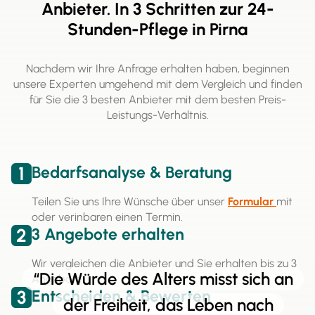
Anbieter. In 3 Schritten zur 24-
Stunden-Pflege in Pirna
Nachdem wir Ihre Anfrage erhalten haben, beginnen
unsere Experten umgehend mit dem Vergleich und finden
für Sie die 3 besten Anbieter mit dem besten Preis-
Leistungs-Verhältnis.
1
Bedarfsanalyse & Beratung
Teilen Sie uns Ihre Wünsche über unser
Formular
mit
oder verinbaren einen Termin.
2
3 Angebote erhalten
Wir vergleichen die Anbieter und Sie erhalten bis zu 3
“Die Würde des Alters misst sich an
Angebote.
3
Entscheiden & Bewerten
der Freiheit, das Leben nach