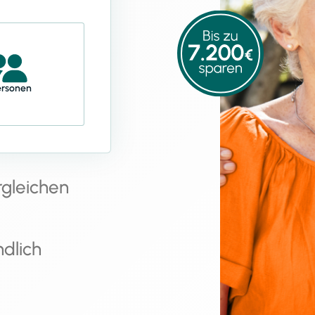
ersonen
rgleichen
ndlich