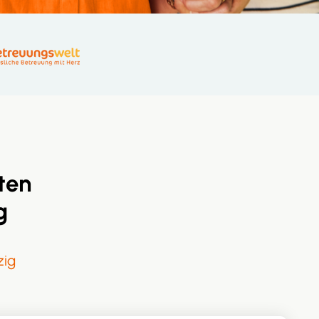
ten
g
zig