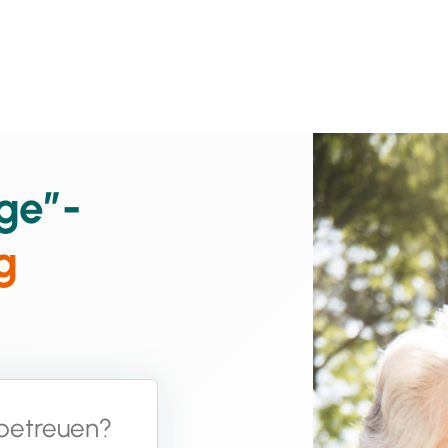
ge”-
g
 betreuen?