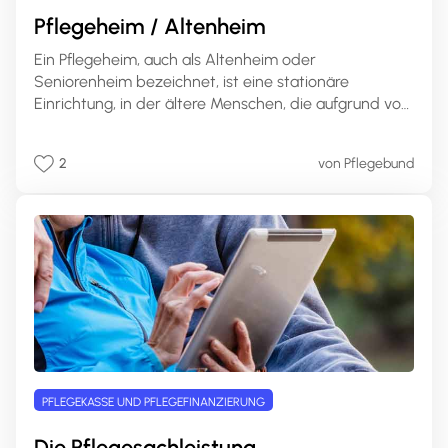
Pflegeheim / Altenheim
Ein Pflegeheim, auch als Altenheim oder
Seniorenheim bezeichnet, ist eine stationäre
Einrichtung, in der ältere Menschen, die aufgrund von
Pflegebedürftigkeit oder altersbedingten
Einschränkungen nicht mehr alleine leben können,
2
von Pflegebund
Betreuung und Pflege in einem häuslichen Umfeld
erhalten. Pflegeheime sind spezialisierte
Einrichtungen, die rund um die Uhr professionelle
Pflege und Unterstützung bieten.
PFLEGEKASSE UND PFLEGEFINANZIERUNG
Die Pflegesachleistung