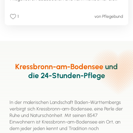
Organisation der Pflege verwendet werden. Die Höhe
des Pflegegelds hängt vom Pflegegrad ab, der die
1
von Pflegebund
Schwere der Pflegebedürftigkeit festlegt. Die
Beantragung erfolgt über die Pflegekasse nach einer
Begutachtung der Pflegebedürftigkeit durch den
Medizinischen Dienst (MDK). Pflegegeld kann zur
Entlastung der Pflegenden oder zur Finanzierung
professioneller Pflegekräfte genutzt werden. Es ist
eine wichtige Ressource, um die häusliche Pflege zu
ermöglichen und die Lebensqualität von
Kressbronn-am-Bodensee
und
Pflegebedürftigen zu verbessern.
die 24-Stunden-Pflege
In der malerischen Landschaft Baden-Württembergs
verbirgt sich Kressbronn-am-Bodensee, eine Perle der
Ruhe und Naturschönheit. Mit seinen 8547
Einwohnern ist Kressbronn-am-Bodensee ein Ort, an
dem jeder jeden kennt und Tradition noch