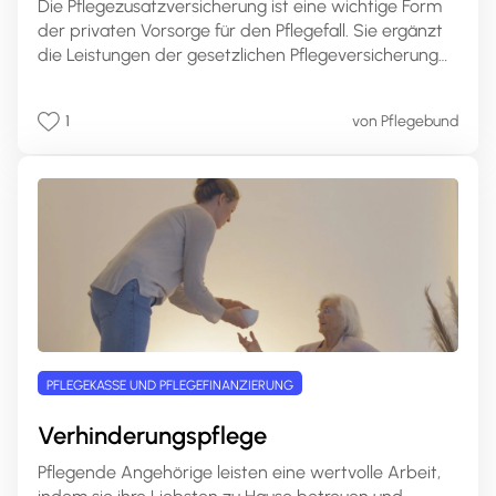
Die Pflegezusatzversicherung ist eine wichtige Form
der privaten Vorsorge für den Pflegefall. Sie ergänzt
die Leistungen der gesetzlichen Pflegeversicherung
und bietet individuelle Absicherungsmöglichkeiten für
den Ernstfall. In diesem umfassenden Artikel erfahren
1
von Pflegebund
Sie alles Wichtige rund um die
Pflegezusatzversicherung, ihre Leistungen, Varianten
und wie Sie die passende Police für Ihre Bedürfnisse
finden.
PFLEGEKASSE UND PFLEGEFINANZIERUNG
Verhinderungspflege
Pflegende Angehörige leisten eine wertvolle Arbeit,