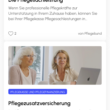
Wenn Sie professionelle Pflegekräfte zur
Unterstützung in Ihrem Zuhause haben, können Sie
bei Ihrer Pflegekasse Pflegesachleistungen in
Anspruch nehmen. Die genaue Höhe dieser
Leistungen richtet sich nach Ihrem Pflegegrad. Auf
2
von Pflegebund
pflege.de erfahren Sie, welche Leistungen Sie mit
Pflegesachleistungen finanzieren können, wie hoch Ihr
Anspruch ist und wie Sie die Pflegesachleistungen
beantragen können.
PFLEGEKASSE UND PFLEGEFINANZIERUNG
Pflegezusatzversicherung