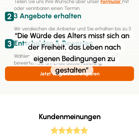
Teilen Sie uns Ihre Wünsche über unser
Formular
mit
oder verinbaren einen Termin.
2
3 Angebote erhalten
Wir vergleichen die Anbieter und Sie erhalten bis zu 3
“Die Würde des Alters misst sich an
Angebote.
3
Entscheiden & Bewerten
der Freiheit, das Leben nach
Wählen Sie den gewünschten Anbieter aus und
eigenen Bedingungen zu
bewerten Sie am Ende dessen Leistung.
gestalten”
Jetzt vergleichen & sparen
Kundenmeinungen