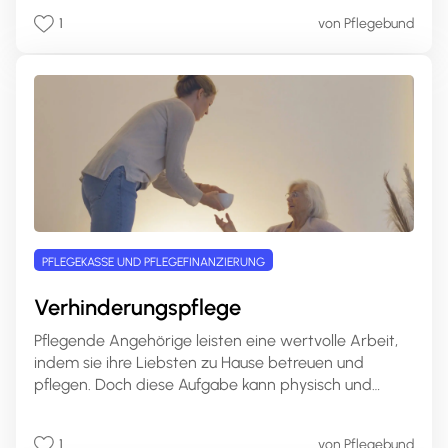
den Ernstfall. In diesem umfassenden Artikel erfahren
1
von Pflegebund
Sie alles Wichtige rund um die
Pflegezusatzversicherung, ihre Leistungen, Varianten
und wie Sie die passende Police für Ihre Bedürfnisse
finden.
PFLEGEKASSE UND PFLEGEFINANZIERUNG
Verhinderungspflege
Pflegende Angehörige leisten eine wertvolle Arbeit,
indem sie ihre Liebsten zu Hause betreuen und
pflegen. Doch diese Aufgabe kann physisch und
emotional sehr anspruchsvoll sein und Pflegende
stoßen oft an ihre Belastungsgrenzen. Genau hier
1
von Pflegebund