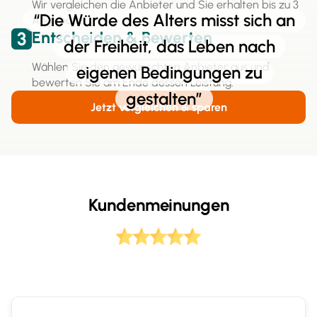
Wir vergleichen die Anbieter und Sie erhalten bis zu 3
“Die Würde des Alters misst sich an
Angebote.
3
Entscheiden & Bewerten
der Freiheit, das Leben nach
Wählen Sie den gewünschten Anbieter aus und
eigenen Bedingungen zu
bewerten Sie am Ende dessen Leistung.
gestalten”
Jetzt vergleichen & sparen
Kundenmeinungen