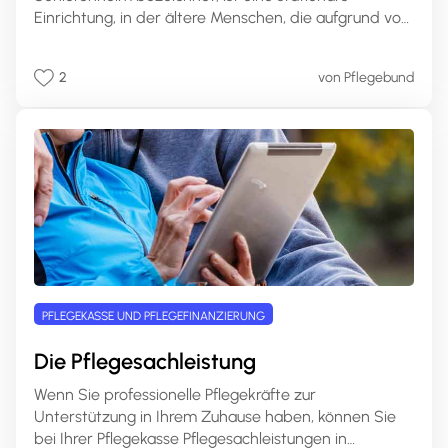
Einrichtung, in der ältere Menschen, die aufgrund von
Pflegebedürftigkeit oder altersbedingten
Einschränkungen nicht mehr alleine leben können,
2
von Pflegebund
Betreuung und Pflege in einem häuslichen Umfeld
erhalten. Pflegeheime sind spezialisierte
Einrichtungen, die rund um die Uhr professionelle
Pflege und Unterstützung bieten.
PFLEGEKASSE UND PFLEGEFINANZIERUNG
Die Pflegesachleistung
Wenn Sie professionelle Pflegekräfte zur
Unterstützung in Ihrem Zuhause haben, können Sie
bei Ihrer Pflegekasse Pflegesachleistungen in