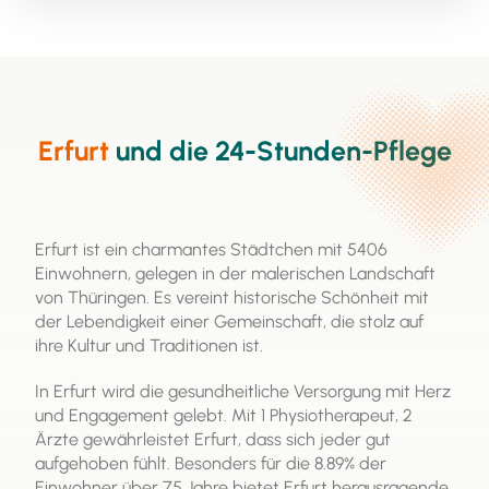
Begutachtung der Pflegebedürftigkeit durch den
Medizinischen Dienst (MDK). Pflegegeld kann zur
Entlastung der Pflegenden oder zur Finanzierung
professioneller Pflegekräfte genutzt werden. Es ist
eine wichtige Ressource, um die häusliche Pflege zu
ermöglichen und die Lebensqualität von
Erfurt
und die 24-Stunden-Pflege
Pflegebedürftigen zu verbessern.
Erfurt ist ein charmantes Städtchen mit 5406
Einwohnern, gelegen in der malerischen Landschaft
von Thüringen. Es vereint historische Schönheit mit
der Lebendigkeit einer Gemeinschaft, die stolz auf
ihre Kultur und Traditionen ist.
In Erfurt wird die gesundheitliche Versorgung mit Herz
und Engagement gelebt. Mit 1 Physiotherapeut, 2
Ärzte gewährleistet Erfurt, dass sich jeder gut
aufgehoben fühlt. Besonders für die 8.89% der
Einwohner über 75 Jahre bietet Erfurt herausragende