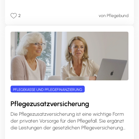
Anspruch nehmen. Die genaue Höhe dieser
Leistungen richtet sich nach Ihrem Pflegegrad. Auf
2
von Pflegebund
pflege.de erfahren Sie, welche Leistungen Sie mit
Pflegesachleistungen finanzieren können, wie hoch Ihr
Anspruch ist und wie Sie die Pflegesachleistungen
beantragen können.
PFLEGEKASSE UND PFLEGEFINANZIERUNG
Pflegezusatzversicherung
Die Pflegezusatzversicherung ist eine wichtige Form
der privaten Vorsorge für den Pflegefall. Sie ergänzt
die Leistungen der gesetzlichen Pflegeversicherung
und bietet individuelle Absicherungsmöglichkeiten für