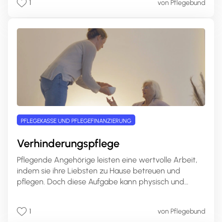
1
von Pflegebund
Sie alles Wichtige rund um die
Pflegezusatzversicherung, ihre Leistungen, Varianten
und wie Sie die passende Police für Ihre Bedürfnisse
finden.
PFLEGEKASSE UND PFLEGEFINANZIERUNG
Verhinderungspflege
Pflegende Angehörige leisten eine wertvolle Arbeit,
indem sie ihre Liebsten zu Hause betreuen und
pflegen. Doch diese Aufgabe kann physisch und
emotional sehr anspruchsvoll sein und Pflegende
stoßen oft an ihre Belastungsgrenzen. Genau hier
1
von Pflegebund
kommt die Verhinderungspflege ins Spiel, um diesen