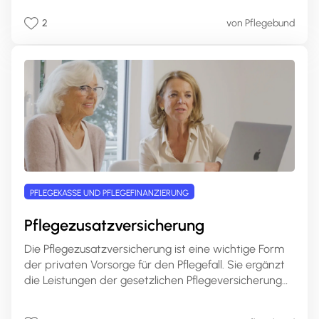
Leistungen richtet sich nach Ihrem Pflegegrad. Auf
2
von Pflegebund
pflege.de erfahren Sie, welche Leistungen Sie mit
Pflegesachleistungen finanzieren können, wie hoch Ihr
Anspruch ist und wie Sie die Pflegesachleistungen
beantragen können.
PFLEGEKASSE UND PFLEGEFINANZIERUNG
Pflegezusatzversicherung
Die Pflegezusatzversicherung ist eine wichtige Form
der privaten Vorsorge für den Pflegefall. Sie ergänzt
die Leistungen der gesetzlichen Pflegeversicherung
und bietet individuelle Absicherungsmöglichkeiten für
den Ernstfall. In diesem umfassenden Artikel erfahren