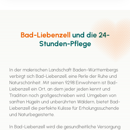
Begutachtung der Pflegebedürftigkeit durch den
Medizinischen Dienst (MDK). Pflegegeld kann zur
Entlastung der Pflegenden oder zur Finanzierung
professioneller Pflegekräfte genutzt werden. Es ist
eine wichtige Ressource, um die häusliche Pflege zu
ermöglichen und die Lebensqualität von
Bad-Liebenzell
und die 24-
Pflegebedürftigen zu verbessern.
Stunden-Pflege
In der malerischen Landschaft Baden-Württembergs
verbirgt sich Bad-Liebenzell, eine Perle der Ruhe und
Naturschönheit. Mit seinen 9298 Einwohnern ist Bad-
Liebenzell ein Ort, an dem jeder jeden kennt und
Tradition noch großgeschrieben wird. Umgeben von
sanften Hügeln und unberührten Wäldern, bietet Bad-
Liebenzell die perfekte Kulisse für Erholungssuchende
und Naturbegeisterte.
In Bad-Liebenzell wird die gesundheitliche Versorgung