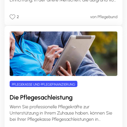
Pflegebedürftigkeit oder altersbedingten
Einschränkungen nicht mehr alleine leben können,
2
von Pflegebund
Betreuung und Pflege in einem häuslichen Umfeld
erhalten. Pflegeheime sind spezialisierte
Einrichtungen, die rund um die Uhr professionelle
Pflege und Unterstützung bieten.
PFLEGEKASSE UND PFLEGEFINANZIERUNG
Die Pflegesachleistung
Wenn Sie professionelle Pflegekräfte zur
Unterstützung in Ihrem Zuhause haben, können Sie
bei Ihrer Pflegekasse Pflegesachleistungen in
Anspruch nehmen. Die genaue Höhe dieser