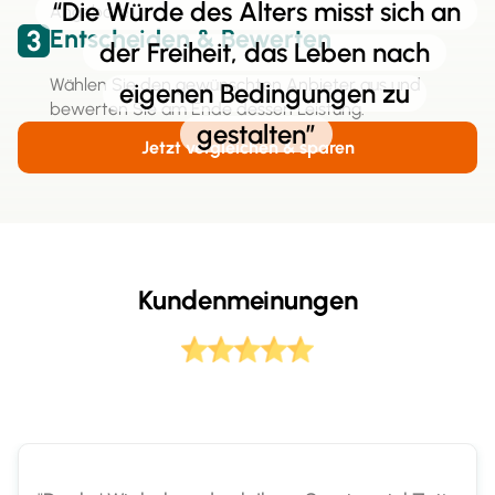
“Die Würde des Alters misst sich an
Angebote.
3
Entscheiden & Bewerten
der Freiheit, das Leben nach
Wählen Sie den gewünschten Anbieter aus und
eigenen Bedingungen zu
bewerten Sie am Ende dessen Leistung.
gestalten”
Jetzt vergleichen & sparen
Kundenmeinungen