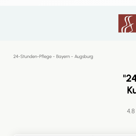
24-Stunden-Pflege -
Bayern
- Augsburg
"2
K
4.8