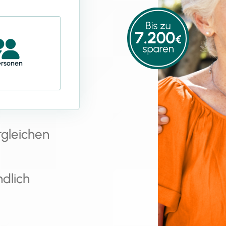
ersonen
rgleichen
ndlich