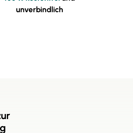
unverbindlich
zur
rg