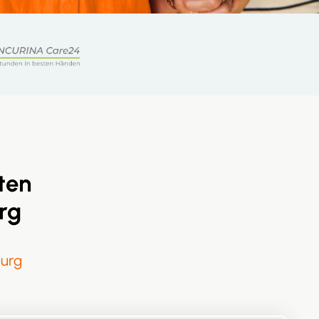
ten
rg
urg