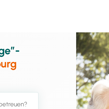
ge”-
urg
 betreuen?